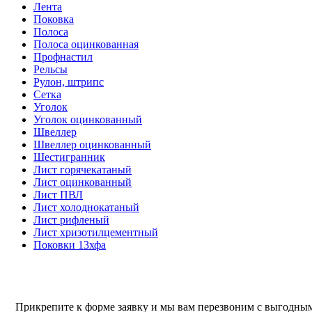
Лента
Поковка
Полоса
Полоса оцинкованная
Профнастил
Рельсы
Рулон, штрипс
Сетка
Уголок
Уголок оцинкованный
Швеллер
Швеллер оцинкованный
Шестигранник
Лист горячекатаный
Лист оцинкованный
Лист ПВЛ
Лист холоднокатаный
Лист рифленый
Лист хризотилцементный
Поковки 13хфа
Прикрепите к форме заявку и мы вам перезвоним с выгодн