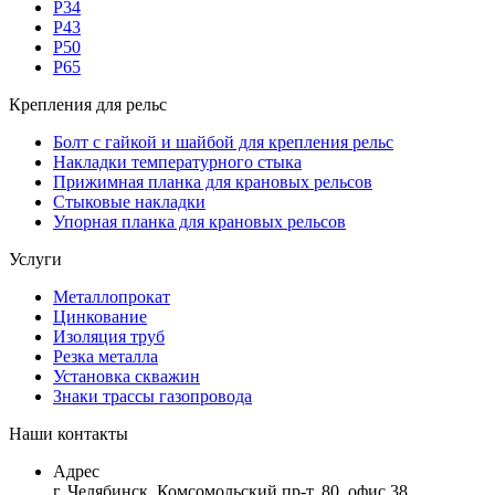
Р34
Р43
Р50
Р65
Крепления для рельс
Болт с гайкой и шайбой для крепления рельс
Накладки температурного стыка
Прижимная планка для крановых рельсов
Стыковые накладки
Упорная планка для крановых рельсов
Услуги
Металлопрокат
Цинкование
Изоляция труб
Резка металла
Установка скважин
Знаки трассы газопровода
Наши контакты
Адрес
г. Челябинск, Комсомольский пр-т, 80, офис 38