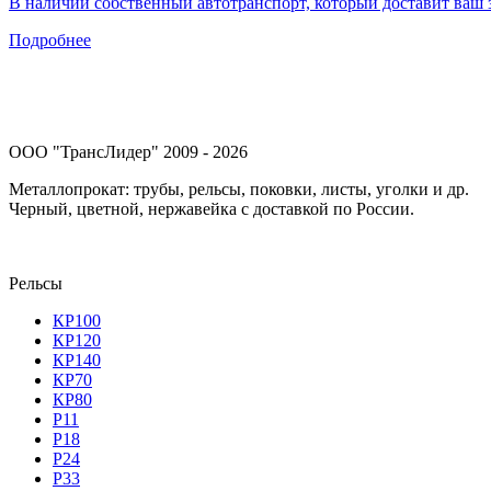
В наличии собственный автотранспорт, который доставит ваш з
Подробнее
ООО "ТрансЛидер" 2009 - 2026
Металлопрокат: трубы, рельсы, поковки, листы, уголки и др.
Черный, цветной, нержавейка с доставкой по России.
Рельсы
КР100
КР120
КР140
КР70
КР80
Р11
Р18
Р24
Р33