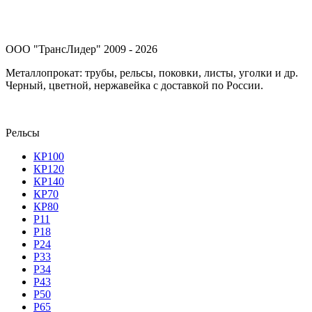
ООО "ТрансЛидер" 2009 - 2026
Металлопрокат: трубы, рельсы, поковки, листы, уголки и др.
Черный, цветной, нержавейка с доставкой по России.
Рельсы
КР100
КР120
КР140
КР70
КР80
Р11
Р18
Р24
Р33
Р34
Р43
Р50
Р65