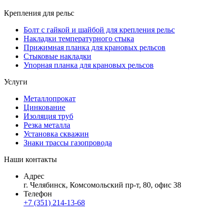
Крепления для рельс
Болт с гайкой и шайбой для крепления рельс
Накладки температурного стыка
Прижимная планка для крановых рельсов
Стыковые накладки
Упорная планка для крановых рельсов
Услуги
Металлопрокат
Цинкование
Изоляция труб
Резка металла
Установка скважин
Знаки трассы газопровода
Наши контакты
Адрес
г. Челябинск, Комсомольский пр-т, 80, офис 38
Телефон
+7 (351) 214-13-68