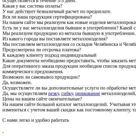
осуществляется в течение 3-5 дней.
Какая у вас система оплаты?
У нас действует безналичный расчет по предоплате.
Вся ли ваша продукция сертифицирована?
На нашем сайте мы реализуем как новые изделия металлопрока
Есть ли у вас металлоизделия бывшие в употреблении? Какой с
Мы реализуем продукцию из металла бывшую в употреблении. П
Из какого города вы поставляете металлоизделия?
Мы поставляем металлоизделия со складов Челябинска и Челяб
Предусмотрена ли отсрочка платежа?
К каждому клиенту подход индивидуальный
Какие документы необходимо предоставить, чтобы заказать ме
Для оперативного заказа продукции необходим список продукц
коммерческого предложения.
Возможен ли самовывоз продукции?
Да, возможен.
Осуществляете ли вы дополнительные услуги по обработке мет
Да, мы осуществляем
резку
,
гибку
,
цинкование
металлоизделий
Цены на вашем сайте окончательные?
На нашем сайте большой каталог металлоизделий. Учитывая эт
измениться с учетом вашей скидки как постоянному клиенту, та
С нами
легко и удобно
работать