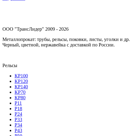
ООО "ТрансЛидер" 2009 - 2026
Металлопрокат: трубы, рельсы, поковки, листы, уголки и др.
Черный, цветной, нержавейка с доставкой по России.
Рельсы
КР100
КР120
КР140
КР70
КР80
Р11
Р18
Р24
Р33
Р34
Р43
Р50