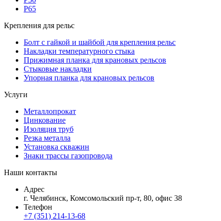
Р65
Крепления для рельс
Болт с гайкой и шайбой для крепления рельс
Накладки температурного стыка
Прижимная планка для крановых рельсов
Стыковые накладки
Упорная планка для крановых рельсов
Услуги
Металлопрокат
Цинкование
Изоляция труб
Резка металла
Установка скважин
Знаки трассы газопровода
Наши контакты
Адрес
г. Челябинск, Комсомольский пр-т, 80, офис 38
Телефон
+7 (351) 214-13-68