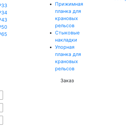
Прижимная
Р33
планка для
Р34
крановых
Р43
рельсов
Р50
Стыковые
Р65
накладки
Упорная
планка для
крановых
рельсов
Заказ