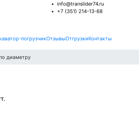
info@translider74.ru
+7 (351) 214-13-68
каватор-погрузчик
Отзывы
Отгрузки
Контакты
по диаметру
т.