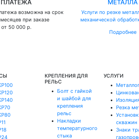
ПЛАТЕЖА
МЕТАЛЛА
латежа возможна на срок
Услуги по резке метал
 месяцев при заказе
механической обработ
от 50 000 р.
Подробнее
СЫ
КРЕПЛЕНИЯ ДЛЯ
УСЛУГИ
РЕЛЬС
КР100
Металло
Болт с гайкой
КР120
Цинкова
и шайбой для
КР140
Изоляция
крепления
КР70
Резка ме
рельс
КР80
Установк
Накладки
Р11
скважин
температурного
Р18
Знаки тр
стыка
Р24
газопров