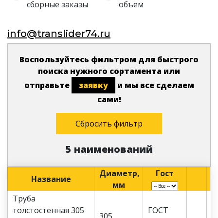
сборные заказы
объем
info@translider74.ru
Воспользуйтесь фильтром для быстрого
поиска нужного сортамента или
отправьте
заявку
и мы все сделаем
сами!
Сбросить фильтр
5 наименований
Диаметр,
Гост
Название
мм
Труба
толстостенная 305
ГОСТ
305