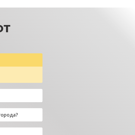
ЮТ
города?