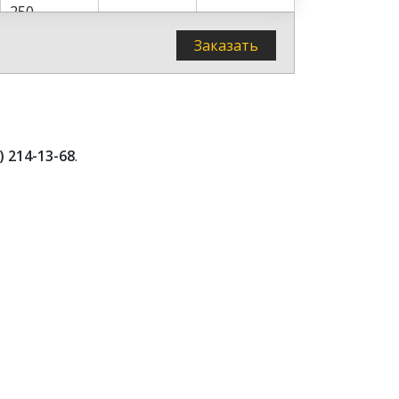
250
250
Заказать
250
250
30245-03
) 214-13-68
.