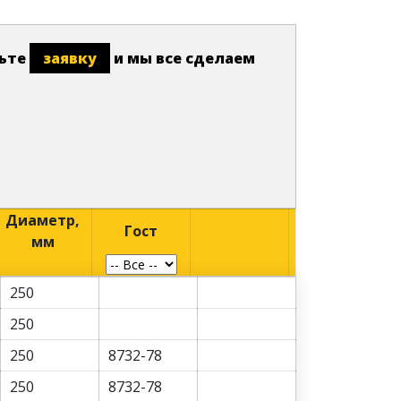
вьте
заявку
и мы все сделаем
Диаметр,
Гост
мм
250
250
250
8732-78
250
8732-78