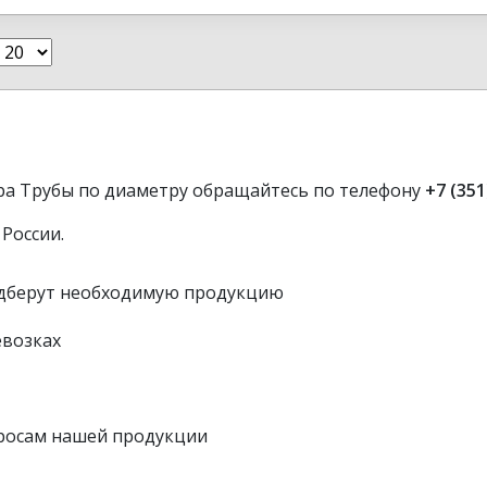
Г2С—15
Т 30245-03
ра Трубы по диаметру обращайтесь по телефону
+7 (351
 России.
дберут необходимую продукцию
евозках
просам нашей продукции