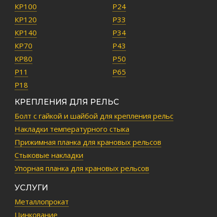
КР100
Р24
КР120
Р33
КР140
Р34
КР70
Р43
КР80
Р50
Р11
Р65
Р18
КРЕПЛЕНИЯ ДЛЯ РЕЛЬС
Болт с гайкой и шайбой для крепления рельс
Накладки температурного стыка
Прижимная планка для крановых рельсов
Стыковые накладки
Упорная планка для крановых рельсов
УСЛУГИ
Металлопрокат
Цинкование