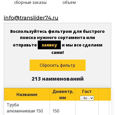
сборные заказы
объем
info@translider74.ru
Воспользуйтесь фильтром для быстрого
поиска нужного сортамента или
отправьте
заявку
и мы все сделаем
сами!
Сбросить фильтр
213 наименований
Диаметр,
Гост
Название
мм
Труба
алюминиевая 150
150