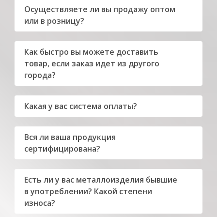
150 4 3 СП5
Осуществляете ли вы продажу оптом
Труба профильная
или в розницу?
150
150х100 4 3 СП5
Как быстро вы можете доставить
товар, если заказ идет из другого
города?
Какая у вас система оплаты?
Вся ли ваша продукция
сертифицирована?
Есть ли у вас металлоизделия бывшие
в употреблении? Какой степени
износа?