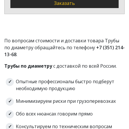
Заказать
горячекатанная 150
150
8 15Х5М
Труба профильная
150
150х150 4 12000
Труба профильная
По вопросам стоимости и доставки товара Трубы
150х150 4 12м
150
по диаметру обращайтесь по телефону
+7 (351) 214-
Ст3сп5
13-68
.
Труба профильная
Трубы по диаметру
с доставкой по всей России.
150х100 4 12м
150
Ст3сп5
Опытные профессионалы быстро подберут
Труба профильная
необходимую продукцию
150
150х100 4 12000
Минимизируем риски при грузоперевозках
Труба профильная
ГОСТ
150х150 4 ГОСТ
150
30245-
Обо всех нюансах говорим прямо
ГОСТ 30245-2003
2003
Труба профильная
Консультируем по техническим вопросам