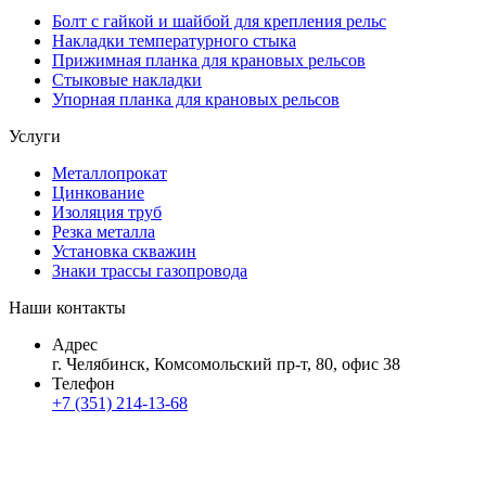
Болт с гайкой и шайбой для крепления рельс
Накладки температурного стыка
Прижимная планка для крановых рельсов
Стыковые накладки
Упорная планка для крановых рельсов
Услуги
Металлопрокат
Цинкование
Изоляция труб
Резка металла
Установка скважин
Знаки трассы газопровода
Наши контакты
Адрес
г. Челябинск, Комсомольский пр-т, 80, офис 38
Телефон
+7 (351) 214-13-68