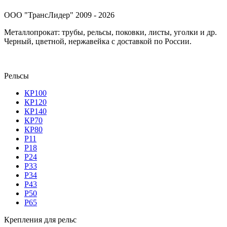
ООО "ТрансЛидер" 2009 - 2026
Металлопрокат: трубы, рельсы, поковки, листы, уголки и др.
Черный, цветной, нержавейка с доставкой по России.
Рельсы
КР100
КР120
КР140
КР70
КР80
Р11
Р18
Р24
Р33
Р34
Р43
Р50
Р65
Крепления для рельс