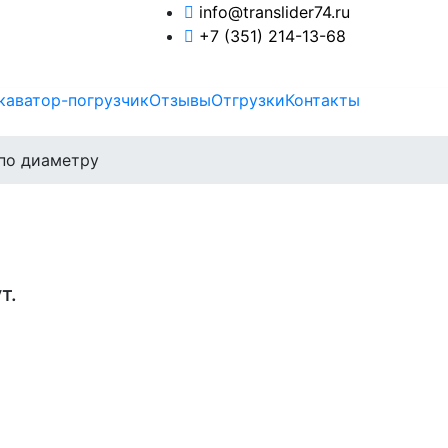
info@translider74.ru
+7 (351) 214-13-68
каватор-погрузчик
Отзывы
Отгрузки
Контакты
по диаметру
т.