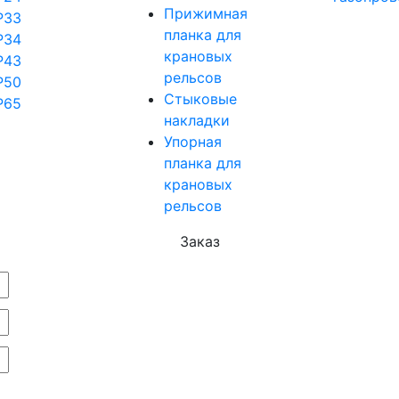
Прижимная
Р33
планка для
Р34
крановых
Р43
рельсов
Р50
Стыковые
Р65
накладки
Упорная
планка для
крановых
рельсов
Заказ