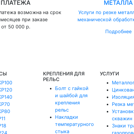
ПЛАТЕЖА
МЕТАЛЛА
латежа возможна на срок
Услуги по резке метал
 месяцев при заказе
механической обработ
от 50 000 р.
Подробнее
СЫ
КРЕПЛЕНИЯ ДЛЯ
УСЛУГИ
РЕЛЬС
КР100
Металло
Болт с гайкой
КР120
Цинкова
и шайбой для
КР140
Изоляция
крепления
КР70
Резка ме
рельс
КР80
Установк
Накладки
Р11
скважин
температурного
Р18
Знаки тр
стыка
Р24
газопров