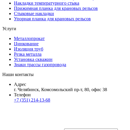
Накладки температурного стыка
Прижимная планка для крановых рельсов
Стыковые накладки
Упорная планка для крановых рельсов
Услуги
Металлопрокат
Цинкование
Изоляция труб
Резка металла
Установка скважин
Знаки трассы газопровода
Наши контакты
Адрес
г. Челябинск, Комсомольский пр-т, 80, офис 38
Телефон
+7 (351) 214-13-68