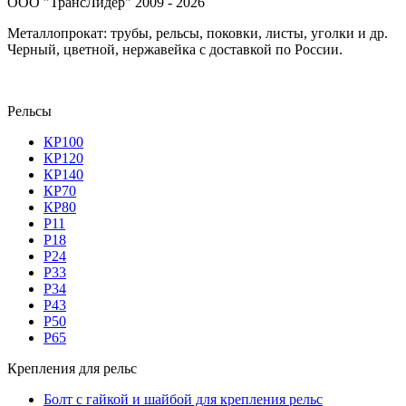
ООО "ТрансЛидер" 2009 - 2026
Металлопрокат: трубы, рельсы, поковки, листы, уголки и др.
Черный, цветной, нержавейка с доставкой по России.
Рельсы
КР100
КР120
КР140
КР70
КР80
Р11
Р18
Р24
Р33
Р34
Р43
Р50
Р65
Крепления для рельс
Болт с гайкой и шайбой для крепления рельс