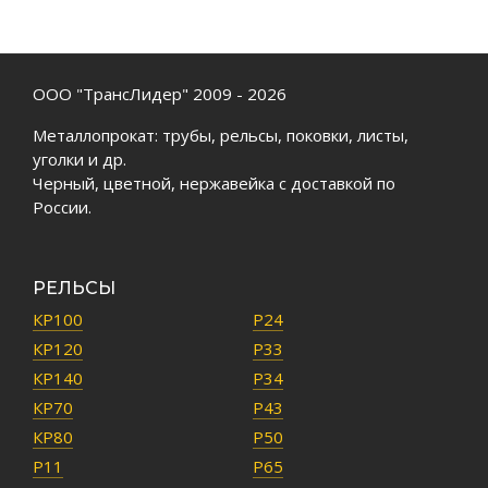
ООО "ТрансЛидер" 2009 - 2026
Металлопрокат: трубы, рельсы, поковки, листы,
уголки и др.
Черный, цветной, нержавейка с доставкой по
России.
РЕЛЬСЫ
КР100
Р24
КР120
Р33
КР140
Р34
КР70
Р43
КР80
Р50
Р11
Р65