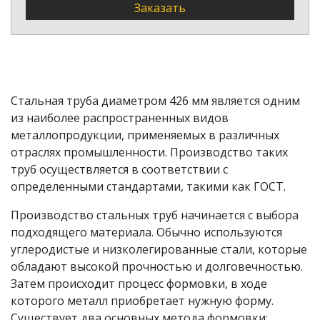
2018
Заказать
Труба
ГОСТ
алюминиевая 1561
426
18482-
42х4 ГОСТ 18482-
2018
2018
Стальная труба диаметром 426 мм является одним
Труба
ТУ 1-
из наиболее распространенных видов
алюминиевая 1561
426
801-176-
металлопродукции, применяемых в различных
42х4 ТУ 1-801-176-
03
отраслях промышленности. Производство таких
03
труб осуществляется в соответствии с
Труба
ТУ 1-
определенными стандартами, такими как ГОСТ.
алюминиевая 1561
426
801-176-
45х5 ТУ 1-801-176-
Производство стальных труб начинается с выбора
03
03
подходящего материала. Обычно используются
углеродистые и низколегированные стали, которые
Труба
ГОСТ
обладают высокой прочностью и долговечностью.
алюминиевая 1561
426
18482-
Затем происходит процесс формовки, в ходе
50х4 ГОСТ 18482-
2018
которого металл приобретает нужную форму.
2018
Существует два основных метода формовки: