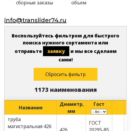
сборные заказы
объем
info@translider74.ru
Воспользуйтесь фильтром для быстрого
поиска нужного сортамента или
отправьте
заявку
и мы все сделаем
сами!
Сбросить фильтр
1173 наименования
Диаметр,
Гост
Название
мм
труба
ГОСТ
магистральная 426
426
20295-85