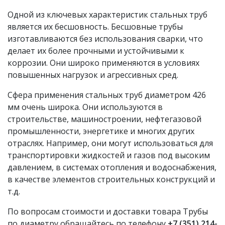
70х12,5 ГОСТ
18482-79
Одной из ключевых характеристик стальных труб
18482-79
является их бесшовность. Бесшовные трубы
Труба
ТУ
изготавливаются без использования сварки, что
алюминиевая АД0
24.42.26-
делает их более прочными и устойчивыми к
8х1 (в бухтах) ТУ
426
001-
коррозии. Они широко применяются в условиях
24.42.26-001-
5765776
повышенных нагрузок и агрессивных сред.
57657760-2019
0-2019
Сфера применения стальных труб диаметром 426
Труба
ГОСТ
мм очень широка. Они используются в
алюминиевая АД1
426
18482-79
строительстве, машиностроении, нефтегазовой
12х2 ГОСТ 18482-79
промышленности, энергетике и многих других
Труба
ГОСТ
отраслях. Например, они могут использоваться для
алюминиевая АД1
426
18482-79
транспортировки жидкостей и газов под высоким
28х2 ГОСТ 18482-79
давлением, в системах отопления и водоснабжения,
Труба
в качестве элементов строительных конструкций и
алюминиевая АД1
ГОСТ
т.д.
426
6х0,75 ГОСТ 18475-
18475-82
По вопросам стоимости и доставки товара Трубы
82
по диаметру обращайтесь по телефону
+7 (351) 214-