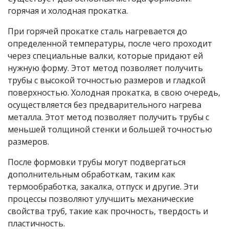
Труба
горячая и холодная прокатка.
ГОСТ
алюминиевая 1561
426
18482-
55х3 ГОСТ 18482-
При горячей прокатке сталь нагревается до
2018
2018
определенной температуры, после чего проходит
через специальные валки, которые придают ей
Труба
ГОСТ
нужную форму. Этот метод позволяет получить
алюминиевая 1561
426
18482-
трубы с высокой точностью размеров и гладкой
55х5 ГОСТ 18482-
2018
поверхностью. Холодная прокатка, в свою очередь,
2018
осуществляется без предварительного нагрева
Труба
металла. Этот метод позволяет получить трубы с
ГОСТ
алюминиевая 1915
426
меньшей толщиной стенки и большей точностью
18482-79
22х3 ГОСТ 18482-79
размеров.
Труба
ГОСТ
После формовки трубы могут подвергаться
алюминиевая АВТ1
426
18482-
дополнительным обработкам, таким как
50х6 ГОСТ 18482-
2018
термообработка, закалка, отпуск и другие. Эти
2018
процессы позволяют улучшить механические
Труба
свойства труб, такие как прочность, твердость и
алюминиевая АВТ1
ГОСТ
пластичность.
426