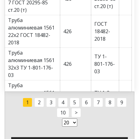
7 ГОСТ 20295-85
ст.20 (т)
ст.20 (т)
Труба
ГОСТ
алюминиевая 1561
426
18482-
22х2 ГОСТ 18482-
2018
2018
Труба
ТУ 1-
алюминиевая 1561
426
801-176-
32х3 ТУ 1-801-176-
03
03
Труба
алюминиевая 1561
ТУ 1-2-
426
32х4 ТУ 1-2-639-
639-2010
1
2
3
4
5
6
7
8
9
2010
10
>
Труба
ГОСТ
алюминиевая 1561
426
18482-
34х4 ГОСТ 18482-
2018