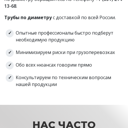
Труба
13-68
.
ГОСТ
алюминиевая АД1
426
18475-82
6х1 ГОСТ 18475-82
Трубы по диаметру
с доставкой по всей России.
Труба
ТУ
алюминиевая АД1
Опытные профессионалы быстро подберут
24.42.26-
8х1 (в бухтах) ТУ
необходимую продукцию
426
001-
24.42.26-001-
5765776
Минимизируем риски при грузоперевозках
57657760-2019
0-2019
Обо всех нюансах говорим прямо
Консультируем по техническим вопросам
нашей продукции
НАС ЧАСТО