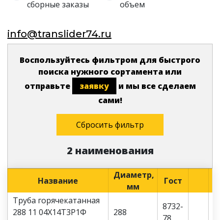
сборные заказы
объем
info@translider74.ru
Воспользуйтесь фильтром для быстрого
поиска нужного сортамента или
отправьте
заявку
и мы все сделаем
сами!
Сбросить фильтр
2 наименования
Диаметр,
Название
Гост
мм
Труба горячекатанная
8732-
288 11 04Х14Т3Р1Ф
288
78