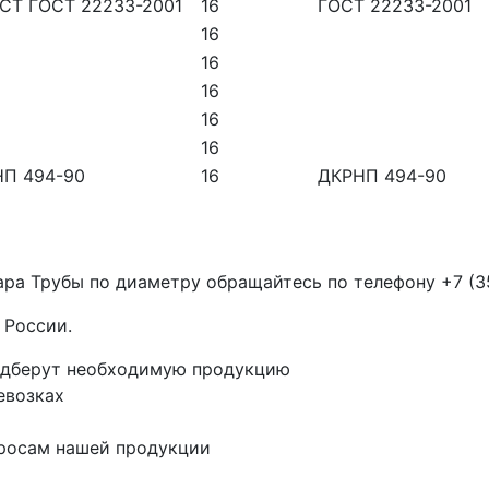
ОСТ ГОСТ 22233-2001
16
ГОСТ 22233-2001
16
16
16
16
16
НП 494-90
16
ДКРНП 494-90
ара Трубы по диаметру обращайтесь по телефону
+7 (3
 России.
одберут необходимую продукцию
евозках
просам нашей продукции