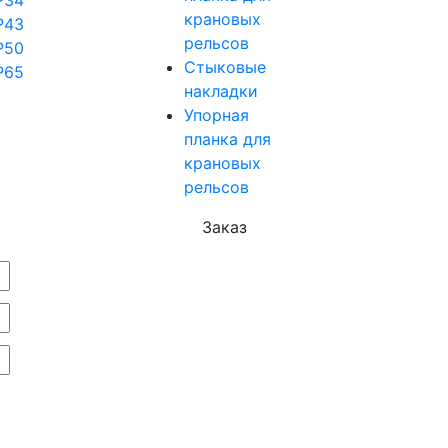
Р34
крановых
Р43
рельсов
Р50
Стыковые
Р65
накладки
Упорная
планка для
крановых
рельсов
Заказ