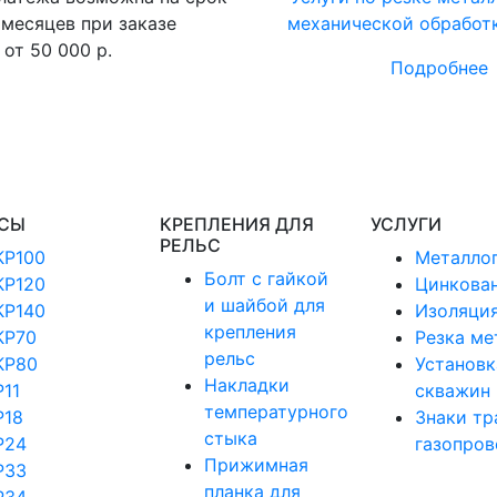
 месяцев при заказе
механической обработ
от 50 000 р.
Подробнее
СЫ
КРЕПЛЕНИЯ ДЛЯ
УСЛУГИ
РЕЛЬС
КР100
Металло
Болт с гайкой
КР120
Цинкова
и шайбой для
КР140
Изоляция
крепления
КР70
Резка ме
рельс
КР80
Установк
Накладки
Р11
скважин
температурного
Р18
Знаки тр
стыка
Р24
газопров
Прижимная
Р33
планка для