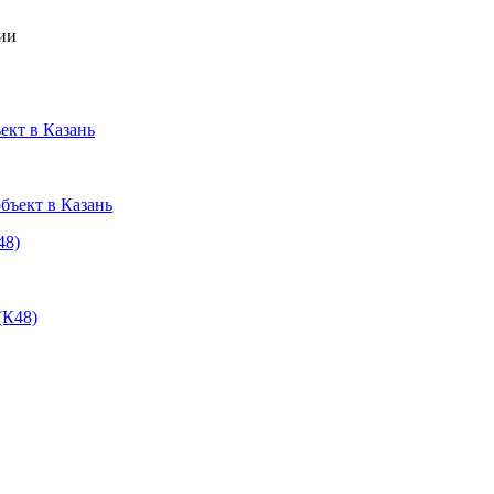
ии
ект в Казань
48)