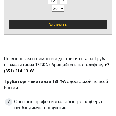
10
>
Труба
горячекатанная
38
2,5
38 2,5 20 ГОСТ
8732-78
Заказать
Труба
горячекатанная
38
2,5
38 2,5
Труба
По вопросам стоимости и доставки товара Труба
горячекатанная
38
3
горячекатаная 13ГФА обращайтесь по телефону
+7
38 3
(351) 214-13-68
.
Труба
горячекатанная
Труба горячекатаная 13ГФА
с доставкой по всей
38 3 5,90—6,60
38
3
5,90—6,6
России.
09Г2С ГОСТ
ГОСТ 8732-78
Опытные профессионалы быстро подберут
Труба
необходимую продукцию
горячекатанная
38
3
н/д