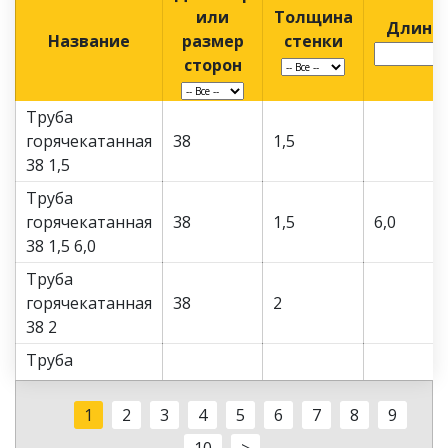
или
Толщина
Длина
Название
размер
стенки
сторон
Труба
горячекатанная
38
1,5
38 1,5
Труба
горячекатанная
38
1,5
6,0
38 1,5 6,0
Труба
горячекатанная
38
2
38 2
Труба
горячекатанная
38
2
38 2 20 ГОСТ
1
2
3
4
5
6
7
8
9
8732-78