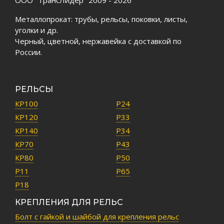
ООО "ТрансЛидер" 2009 - 2026
Металлопрокат: трубы, рельсы, поковки, листы,
уголки и др.
Черный, цветной, нержавейка с доставкой по
России.
РЕЛЬСЫ
КР100
Р24
КР120
Р33
КР140
Р34
КР70
Р43
КР80
Р50
Р11
Р65
Р18
КРЕПЛЕНИЯ ДЛЯ РЕЛЬС
Болт с гайкой и шайбой для крепления рельс