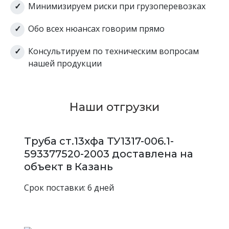
Минимизируем риски при грузоперевозках
38 3 н/д Ст. 20
Труба
Обо всех нюансах говорим прямо
горячекатанная
38
3
38 3 20 ГОСТ
Консультируем по техническим вопросам
8732-78/8731-74
нашей продукции
Труба
горячекатанная
38
3
38 3 20 ГОСТ
Наши отгрузки
8732-78
Труба
Труба ст.13хфа ТУ1317-006.1-
горячекатанная
38
3
М/Д
593377520-2003 доставлена на
38 3 М/Д 09Г2С
объект в Казань
Труба
горячекатанная
38
3
Срок поставки: 6 дней
38 3 12Х1МФ
Труба
горячекатанная
38
3