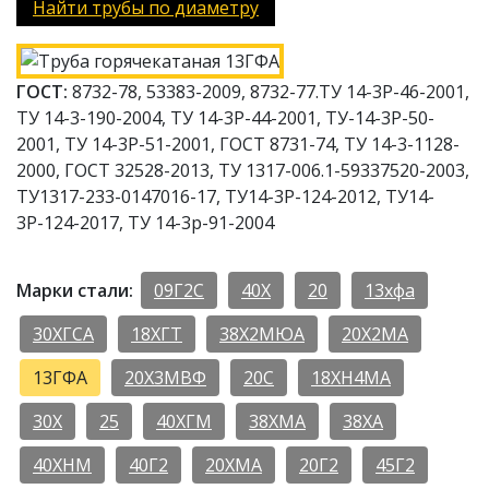
Найти трубы по диаметру
ГОСТ:
8732-78, 53383-2009, 8732-77.ТУ 14-3Р-46-2001,
ТУ 14-3-190-2004, ТУ 14-3Р-44-2001, ТУ-14-3Р-50-
2001, ТУ 14-3Р-51-2001, ГОСТ 8731-74, ТУ 14-3-1128-
2000, ГОСТ 32528-2013, ТУ 1317-006.1-59337520-2003,
ТУ1317-233-0147016-17, ТУ14-3Р-124-2012, ТУ14-
3Р-124-2017, ТУ 14-3р-91-2004
Марки стали:
09Г2С
40Х
20
13хфа
30ХГСА
18ХГТ
38Х2МЮА
20Х2МА
13ГФА
20Х3МВФ
20С
18ХН4МА
30Х
25
40ХГМ
38ХМА
38ХА
40ХНМ
40Г2
20ХМА
20Г2
45Г2