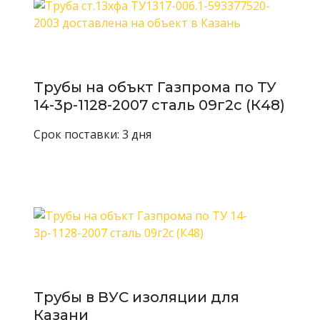
38 3
Труба
горячекатанная
38
3
38 3 10
Трубы на объкт Газпрома по ТУ
Труба
14-3р-1128-2007 сталь 09г2с (К48)
горячекатанная
38
3,2
38 3,2 20 ГОСТ
Срок поставки: 3 дня
8732-78/8731-74
Труба
горячекатанная
38
3,5
38 3,5 20
Труба
горячекатанная
38
3,5
38 3,5 20 ГОСТ
8732-78/8731-74
Трубы в ВУС изоляции для
Труба
Казани
горячекатанная