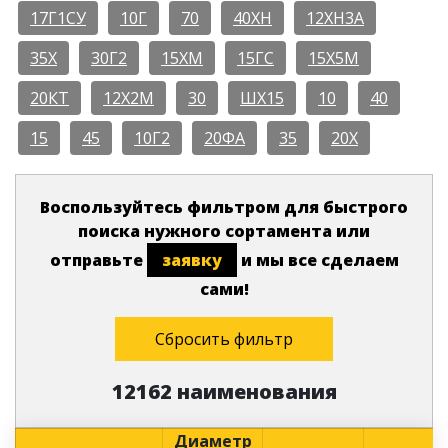
17Г1СУ
10Г
70
40ХН
12ХН3А
35Х
30Г2
15ХМ
15ГС
15Х5М
20КТ
12Х2М
30
ШХ15
10
40
15
45
10Г2
20ФА
35
20Х
Воспользуйтесь фильтром для быстрого
поиска нужного сортамента или
отправьте
заявку
и мы все сделаем
сами!
Сбросить фильтр
12162 наименования
Диаметр