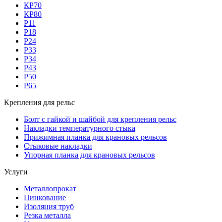
КР70
КР80
Р11
Р18
Р24
Р33
Р34
Р43
Р50
Р65
Крепления для рельс
Болт с гайкой и шайбой для крепления рельс
Накладки температурного стыка
Прижимная планка для крановых рельсов
Стыковые накладки
Упорная планка для крановых рельсов
Услуги
Металлопрокат
Цинкование
Изоляция труб
Резка металла